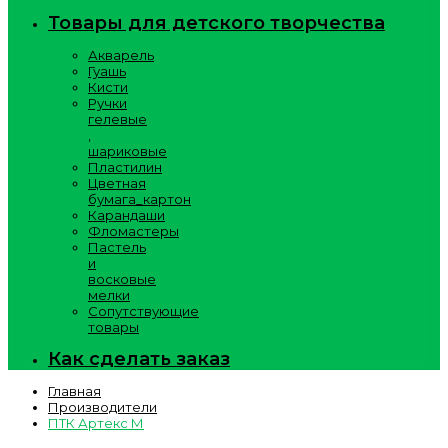
Товары для детского творчества
Акварель
Гуашь
Кисти
Ручки
гелевые
,
шариковые
Пластилин
Цветная
бумага_картон
Карандаши
Фломастеры
Пастель
и
восковые
мелки
Сопутствующие
товары
Как сделать заказ
Главная
Производители
ПТК Артекс М