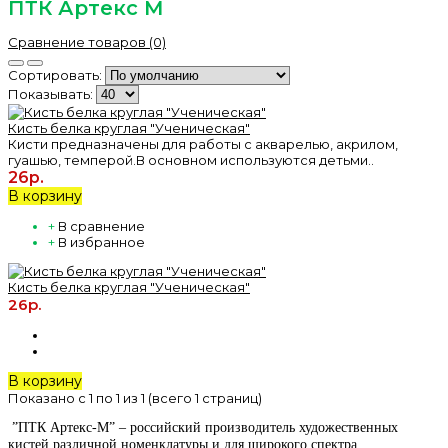
ПТК Артекс М
Сравнение товаров (0)
Сортировать:
Показывать:
Кисть белка круглая "Ученическая"
Кисти предназначены для работы с акварелью, акрилом,
гуашью, темперой.В основном используются детьми..
26р.
В корзину
+
В сравнение
+
В избранное
Кисть белка круглая "Ученическая"
26р.
В корзину
Показано с 1 по 1 из 1 (всего 1 страниц)
”ПТК Артекс-М” – российский производитель художественных
кистей различной номенклатуры и для широкого спектра