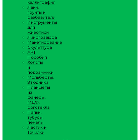
каллиграфия
Лаки,
грунты и
разбавители
Инструменты
для
живописи
Линогравюра
Макетирование
Скульптура
АРТ
Пособия
Холсты
и
подрамники
Мольберты,
Этюдники
Планшеты
из
фанеры,
МДФ,
оргстекла
Папки,
тубусы,
пеналы
Ластики-
Точилки