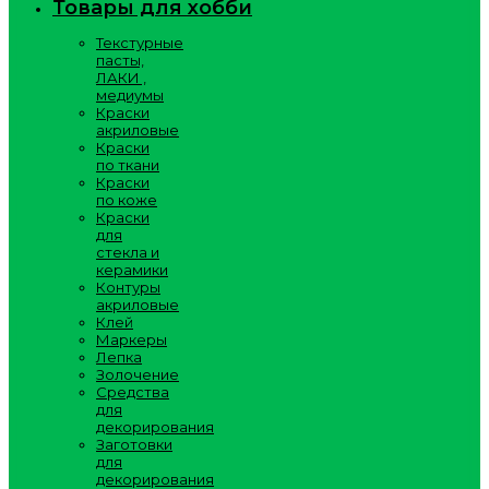
Товары для хобби
Текстурные
пасты,
ЛАКИ ,
медиумы
Краски
акриловые
Краски
по ткани
Краски
по коже
Краски
для
стекла и
керамики
Контуры
акриловые
Клей
Маркеры
Лепка
Золочение
Средства
для
декорирования
Заготовки
для
декорирования