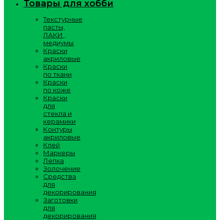
Товары для хобби
Текстурные
пасты,
ЛАКИ ,
медиумы
Краски
акриловые
Краски
по ткани
Краски
по коже
Краски
для
стекла и
керамики
Контуры
акриловые
Клей
Маркеры
Лепка
Золочение
Средства
для
декорирования
Заготовки
для
декорирования