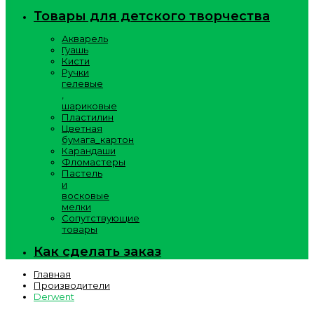
Товары для детского творчества
Акварель
Гуашь
Кисти
Ручки
гелевые
,
шариковые
Пластилин
Цветная
бумага_картон
Карандаши
Фломастеры
Пастель
и
восковые
мелки
Сопутствующие
товары
Как сделать заказ
Главная
Производители
Derwent