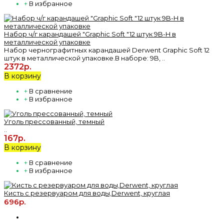
+
В избранное
Набор ч/г карандашей "Graphic Soft "12 штук 9B-H в
металлической упаковке
Набор чернографитных карандашей Derwent Graphic Soft 12
штук в металлической упаковке.В наборе: 9B, ..
2372р.
В корзину
+
В сравнение
+
В избранное
Уголь прессованный, темный
..
167р.
В корзину
+
В сравнение
+
В избранное
Кисть с резервуаром для воды,Derwent, круглая
696р.