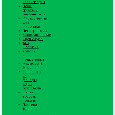
каллиграфия
Лаки,
грунты и
разбавители
Инструменты
для
живописи
Линогравюра
Макетирование
Скульптура
АРТ
Пособия
Холсты
и
подрамники
Мольберты,
Этюдники
Планшеты
из
фанеры,
МДФ,
оргстекла
Папки,
тубусы,
пеналы
Ластики-
Точилки