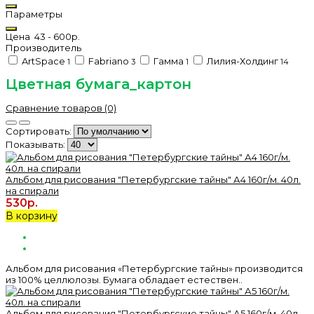
Параметры
Цена
43
-
600
р.
Производитель
ArtSpace
Fabriano
Гамма
Лилия-Холдинг
1
3
1
14
Цветная бумага_картон
Сравнение товаров (0)
Сортировать:
Показывать:
Альбом для рисования "Петербургские тайны" А4 160г/м. 40л.
на спирали
530р.
В корзину
Альбом для рисования «Петербургские тайны» производится
из 100% целлюлозы. Бумага обладает естествен..
Альбом для рисования "Петербургские тайны" А5 160г/м. 40л.