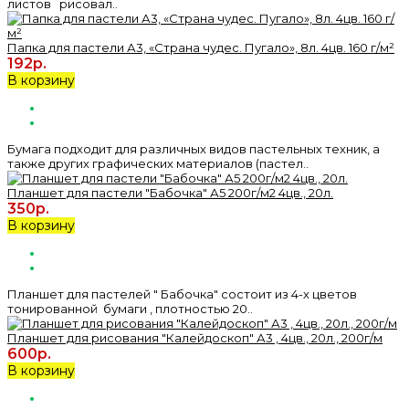
листов рисовал..
Папка для пастели А3, «Страна чудес. Пугало», 8л. 4цв. 160 г/м²
192р.
В корзину
Бумага подходит для различных видов пастельных техник, а
также других графических материалов (пастел..
Планшет для пастели "Бабочка" А5 200г/м2 4цв., 20л.
350р.
В корзину
Планшет для пастелей " Бабочка" состоит из 4-х цветов
тонированной бумаги , плотностью 20..
Планшет для рисования "Калейдоскоп" А3 , 4цв., 20л., 200г/м
600р.
В корзину