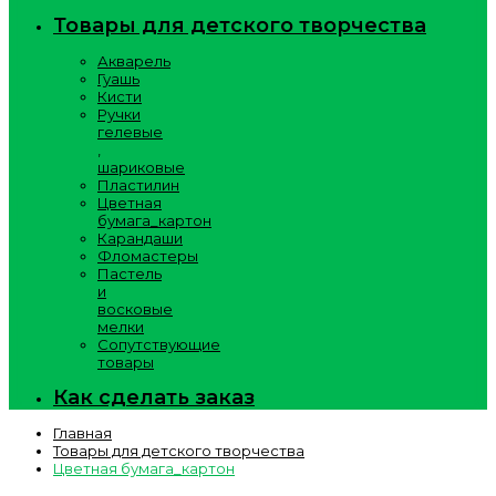
Товары для детского творчества
Акварель
Гуашь
Кисти
Ручки
гелевые
,
шариковые
Пластилин
Цветная
бумага_картон
Карандаши
Фломастеры
Пастель
и
восковые
мелки
Сопутствующие
товары
Как сделать заказ
Главная
Товары для детского творчества
Цветная бумага_картон