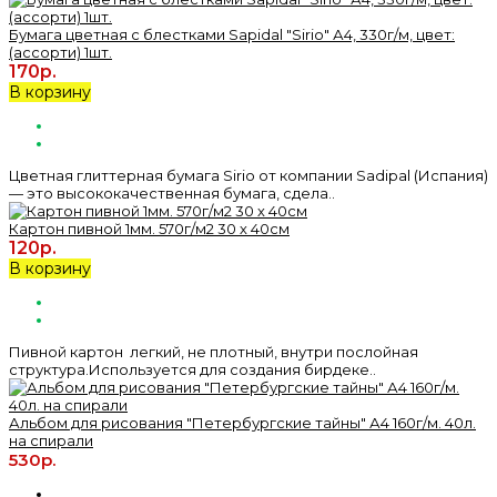
Бумага цветная с блестками Sapidal "Sirio" А4, 330г/м, цвет:
(ассорти) 1шт.
170р.
В корзину
Цветная глиттерная бумага Sirio от компании Sadipal (Испания)
— это высококачественная бумага, сдела..
Картон пивной 1мм. 570г/м2 30 х 40см
120р.
В корзину
Пивной картон легкий, не плотный, внутри послойная
структура.Используется для создания бирдеке..
Альбом для рисования "Петербургские тайны" А4 160г/м. 40л.
на спирали
530р.