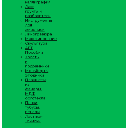
каллиграфия
Лаки,
грунты и
разбавители
Инструменты
для
живописи
Линогравюра
Макетирование
Скульптура
АРТ
Пособия
Холсты
и
подрамники
Мольберты,
Этюдники
Планшеты
из
фанеры,
МДФ,
оргстекла
Папки,
тубусы,
пеналы
Ластики-
Точилки