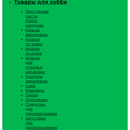
Товары для хобби
Текстурные
пасты,
ЛАКИ ,
медиумы
Краски
акриловые
Краски
по ткани
Краски
по коже
Краски
для
стекла и
керамики
Контуры
акриловые
Клей
Маркеры
Лепка
Золочение
Средства
для
декорирования
Заготовки
для
декорирования