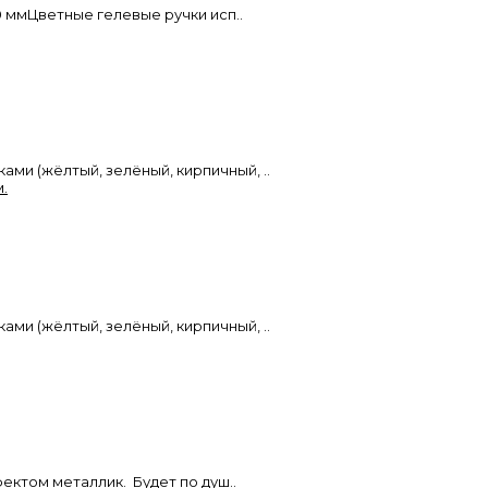
0 ммЦветные гелевые ручки исп..
тками (жёлтый, зелёный, кирпичный, ..
тками (жёлтый, зелёный, кирпичный, ..
ффектом металлик. Будет по душ..