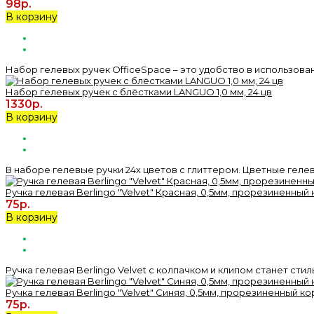
98р.
В корзину
Набор гелевых ручек OfficeSpace – это удобство в использовани
Набор гелевых ручек с блёстками LANGUO 1,0 мм, 24 цв
1330р.
В корзину
В наборе гелевые ручки 24х цветов с глиттером. Цветные гелев
Ручка гелевая Berlingo "Velvet" Красная, 0,5мм, прорезиненный
75р.
В корзину
Ручка гелевая Berlingo Velvet с колпачком и клипом станет ст
Ручка гелевая Berlingo "Velvet" Синяя, 0,5мм, прорезиненный ко
75р.