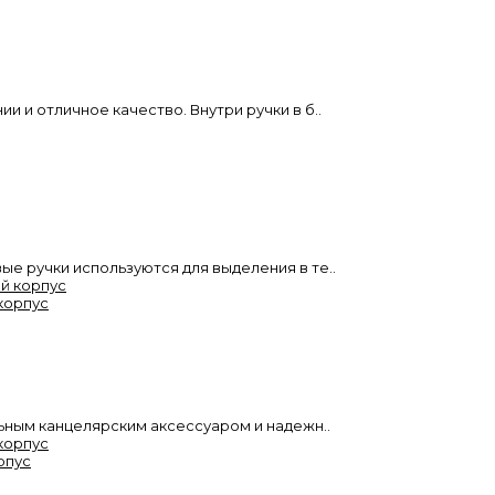
и и отличное качество. Внутри ручки в б..
ые ручки используются для выделения в те..
 корпус
ильным канцелярским аксессуаром и надежн..
рпус