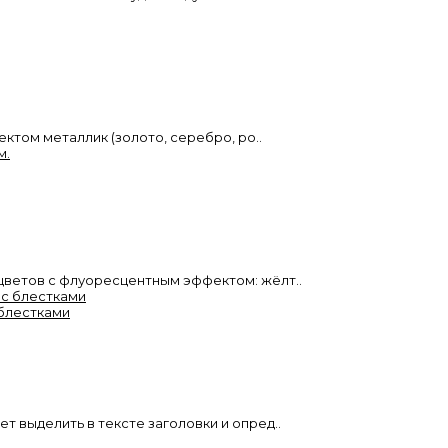
ффектом металлик (золото, серебро, ро..
х цветов с флуоресцентным эффектом: жёлт..
с блестками
ет выделить в тексте заголовки и опред..