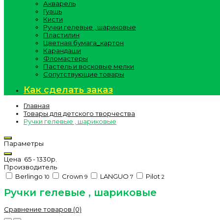
Акварель
Гуашь
Кисти
Ручки гелевые , шариковые
Пластилин
Цветная бумага_картон
Карандаши
Фломастеры
Пастель и восковые мелки
Сопутствующие товары
Как сделать заказ
Главная
Товары для детского творчества
Ручки гелевые , шариковые
Параметры
Цена
65
-
1330
р.
Производитель
Berlingo
Crown
LANGUO
Pilot
10
9
7
2
Ручки гелевые , шариковые
Сравнение товаров (0)