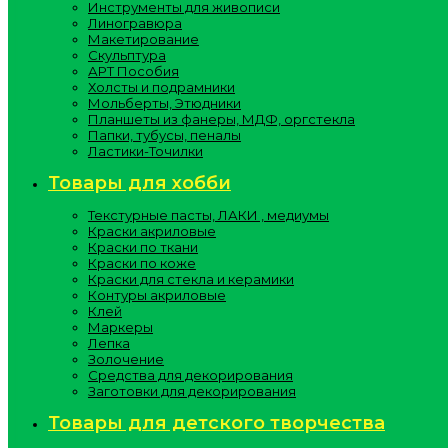
Инструменты для живописи
Линогравюра
Макетирование
Скульптура
АРТ Пособия
Холсты и подрамники
Мольберты, Этюдники
Планшеты из фанеры, МДФ, оргстекла
Папки, тубусы, пеналы
Ластики-Точилки
Товары для хобби
Текстурные пасты, ЛАКИ , медиумы
Краски акриловые
Краски по ткани
Краски по коже
Краски для стекла и керамики
Контуры акриловые
Клей
Маркеры
Лепка
Золочение
Средства для декорирования
Заготовки для декорирования
Товары для детского творчества