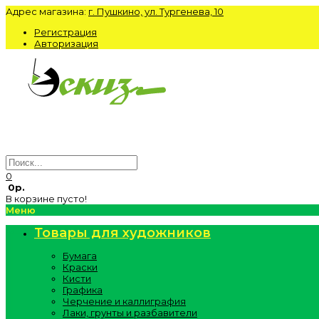
Адрес магазина:
г. Пушкино, ул. Тургенева, 10
Регистрация
Авторизация
0
0р.
В корзине пусто!
Меню
Товары для художников
Бумага
Краски
Кисти
Графика
Черчение и каллиграфия
Лаки, грунты и разбавители