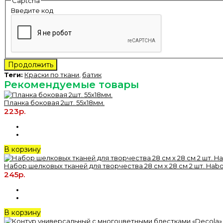
Captcha
Введите код
Продолжить
Теги:
Краски по ткани
,
батик
Рекомендуемые товары
Планка боковая 2шт. 55х18мм.
223р.
В корзину
Набор шелковых тканей для творчества 28 см х 28 см 2 шт. Habo
245р.
В корзину