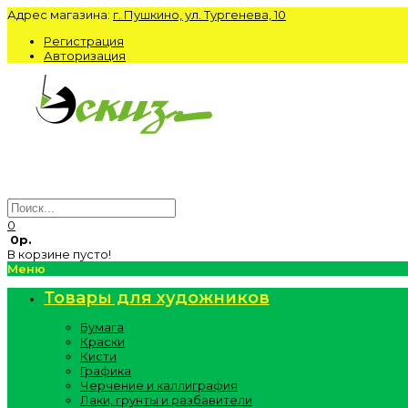
Адрес магазина:
г. Пушкино, ул. Тургенева, 10
Регистрация
Авторизация
0
0р.
В корзине пусто!
Меню
Товары для художников
Бумага
Краски
Кисти
Графика
Черчение и каллиграфия
Лаки, грунты и разбавители