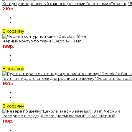
Контур универсальный с многоцветными блестками «Decola», 18
210р.
В корзину
Чёрный контур по ткани «Decola», 18 мл
188р.
В корзину
Грунт-антирастекатель для росписи по шелку "Decola" в банке 5
160р.
В корзину
Резерв по шелку"Декола" (несмываемый) 18 мл. Черный
110р.