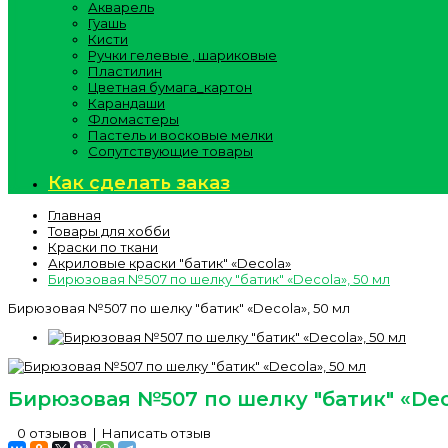
Акварель
Гуашь
Кисти
Ручки гелевые , шариковые
Пластилин
Цветная бумага_картон
Карандаши
Фломастеры
Пастель и восковые мелки
Сопутствующие товары
Как сделать заказ
Главная
Товары для хобби
Краски по ткани
Акриловые краски "батик" «Decola»
Бирюзовая №507 по шелку "батик" «Decola», 50 мл
Бирюзовая №507 по шелку "батик" «Decola», 50 мл
Бирюзовая №507 по шелку "батик" «Dec
0 отзывов
|
Написать отзыв