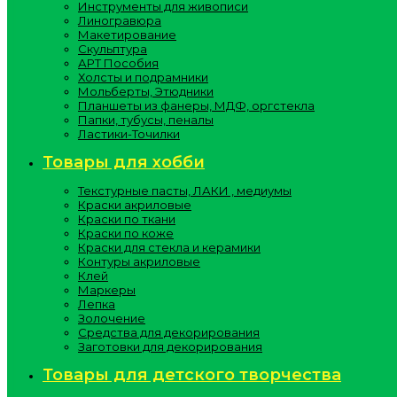
Инструменты для живописи
Линогравюра
Макетирование
Скульптура
АРТ Пособия
Холсты и подрамники
Мольберты, Этюдники
Планшеты из фанеры, МДФ, оргстекла
Папки, тубусы, пеналы
Ластики-Точилки
Товары для хобби
Текстурные пасты, ЛАКИ , медиумы
Краски акриловые
Краски по ткани
Краски по коже
Краски для стекла и керамики
Контуры акриловые
Клей
Маркеры
Лепка
Золочение
Средства для декорирования
Заготовки для декорирования
Товары для детского творчества