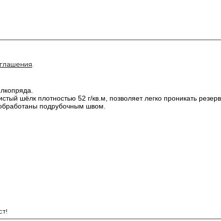
оглашения
.
елкопряда.
чистый шёлк плотностью 52 г/кв.м, позволяет легко проникать резе
ни обработаны подрубочным швом.
т!