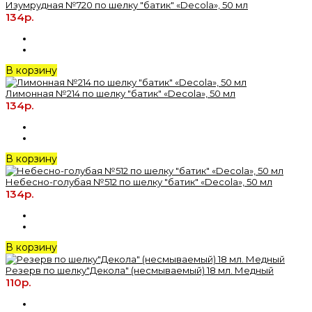
Изумрудная №720 по шелку "батик" «Decola», 50 мл
134р.
В корзину
Лимонная №214 по шелку "батик" «Decola», 50 мл
134р.
В корзину
Небесно-голубая №512 по шелку "батик" «Decola», 50 мл
134р.
В корзину
Резерв по шелку"Декола" (несмываемый) 18 мл. Медный
110р.