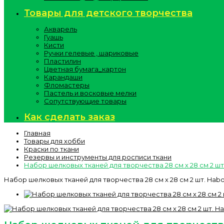
Товары для детского творчества
Акварель
Гуашь
Кисти
Ручки гелевые , шариковые
Пластилин
Цветная бумага_картон
Карандаши
Фломастеры
Пастель и восковые мелки
Сопутствующие товары
Как сделать заказ
Главная
Товары для хобби
Краски по ткани
Резервы и инструменты для росписи ткани
Набор шелковых тканей для творчества 28 см х 28 см 2 шт
Набор шелковых тканей для творчества 28 см х 28 см 2 шт. Habo