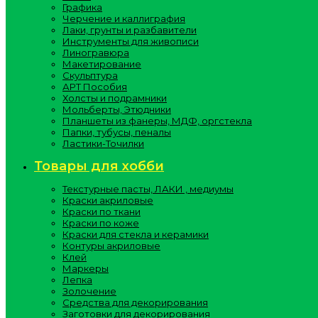
Графика
Черчение и каллиграфия
Лаки, грунты и разбавители
Инструменты для живописи
Линогравюра
Макетирование
Скульптура
АРТ Пособия
Холсты и подрамники
Мольберты, Этюдники
Планшеты из фанеры, МДФ, оргстекла
Папки, тубусы, пеналы
Ластики-Точилки
Товары для хобби
Текстурные пасты, ЛАКИ , медиумы
Краски акриловые
Краски по ткани
Краски по коже
Краски для стекла и керамики
Контуры акриловые
Клей
Маркеры
Лепка
Золочение
Средства для декорирования
Заготовки для декорирования