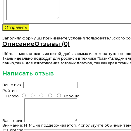
Заполняя форму Вы принимаете условия
пользовательского с
Описание
Отзывы (0)
Шёлк — мягкая ткань из нитей, добываемых из кокона тутового ш
Ткань идеально подходит для росписи в технике "батик",гладкий 
панно,так и для изготовления готовых платков, так как края тка
Написать отзыв
Ваше имя:
Рейтинг
Плохо
Хорошо
Ваш отзыв
Внимание:
HTML не поддерживается! Используйте обычный текс
Captcha