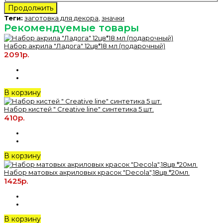
Продолжить
Теги:
заготовка для декора
,
значки
Рекомендуемые товары
Набор акрила "Ладога" 12цв*18 мл (подарочный)
2091р.
В корзину
Набор кистей " Creative line" синтетика 5 шт.
410р.
В корзину
Набор матовых акриловых красок "Decola",18цв.*20мл.
1425р.
В корзину