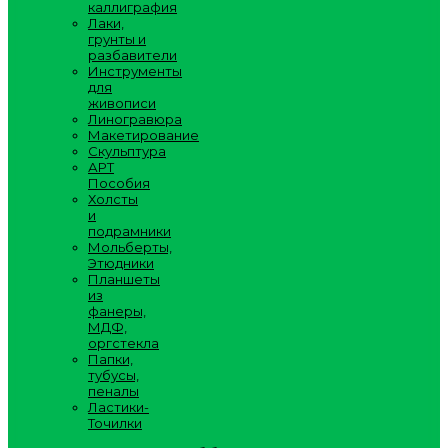
каллиграфия
Лаки,
грунты и
разбавители
Инструменты
для
живописи
Линогравюра
Макетирование
Скульптура
АРТ
Пособия
Холсты
и
подрамники
Мольберты,
Этюдники
Планшеты
из
фанеры,
МДФ,
оргстекла
Папки,
тубусы,
пеналы
Ластики-
Точилки