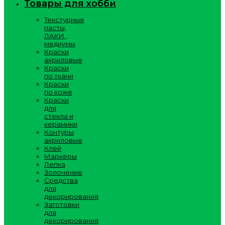
Товары для хобби
Текстурные
пасты,
ЛАКИ ,
медиумы
Краски
акриловые
Краски
по ткани
Краски
по коже
Краски
для
стекла и
керамики
Контуры
акриловые
Клей
Маркеры
Лепка
Золочение
Средства
для
декорирования
Заготовки
для
декорирования