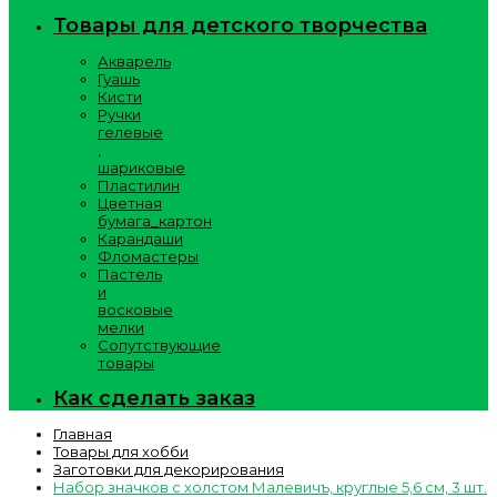
Товары для детского творчества
Акварель
Гуашь
Кисти
Ручки
гелевые
,
шариковые
Пластилин
Цветная
бумага_картон
Карандаши
Фломастеры
Пастель
и
восковые
мелки
Сопутствующие
товары
Как сделать заказ
Главная
Товары для хобби
Заготовки для декорирования
Набор значков с холстом Малевичъ, круглые 5,6 см, 3 шт.