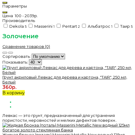
Параметры
Цена
100
-
2039
р.
Производитель
Dekola
Masserini
Pentart
Альбатрос
Таир
5
1
2
1
5
Золочение
Сравнение товаров (0)
Сортировать:
Показывать:
Грунт акриловый Левкас для дерева и картона, "TAIR", 250 мл,
Белый
360р.
В корзину
Левкас — это грунт, предназначенный для устранения
пористости, неровностей и мелких дефектов поверхн..
Жидкая бронза (поталь) Masserini Metallic New водный 125мл