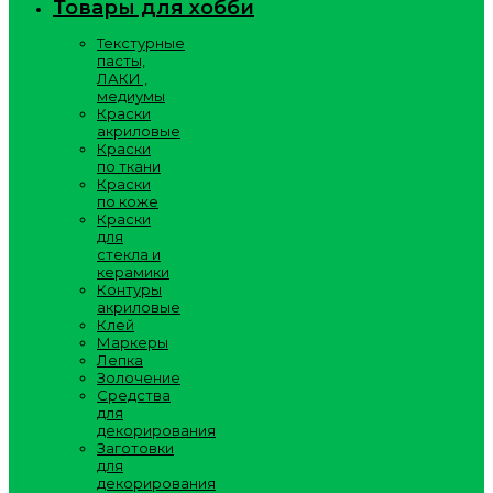
Товары для хобби
Текстурные
пасты,
ЛАКИ ,
медиумы
Краски
акриловые
Краски
по ткани
Краски
по коже
Краски
для
стекла и
керамики
Контуры
акриловые
Клей
Маркеры
Лепка
Золочение
Средства
для
декорирования
Заготовки
для
декорирования