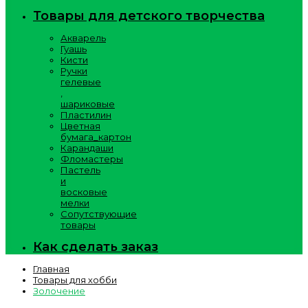
Товары для детского творчества
Акварель
Гуашь
Кисти
Ручки
гелевые
,
шариковые
Пластилин
Цветная
бумага_картон
Карандаши
Фломастеры
Пастель
и
восковые
мелки
Сопутствующие
товары
Как сделать заказ
Главная
Товары для хобби
Золочение