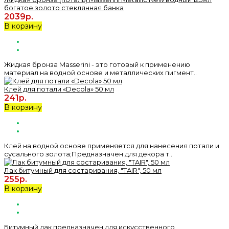
богатое золото стеклянная банка
2039р.
В корзину
Жидкая бронза Masserini - это готовый к применению
материал на водной основе и металлических пигмент..
Клей для потали «Decola» 50 мл
241р.
В корзину
Клей на водной основе применяется для нанесения потали и
сусального золота;Предназначен для декора т..
Лак битумный для состаривания, "TAIR", 50 мл
255р.
В корзину
Битумный лак предназначен для искусственного