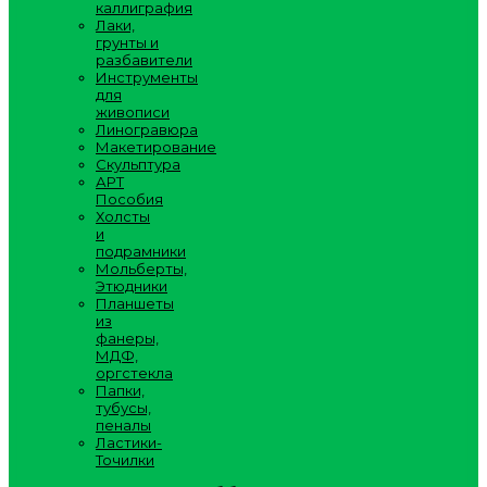
каллиграфия
Лаки,
грунты и
разбавители
Инструменты
для
живописи
Линогравюра
Макетирование
Скульптура
АРТ
Пособия
Холсты
и
подрамники
Мольберты,
Этюдники
Планшеты
из
фанеры,
МДФ,
оргстекла
Папки,
тубусы,
пеналы
Ластики-
Точилки